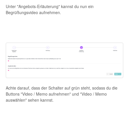
Unter "Angebots-Erläuterung" kannst du nun ein
Begrüßungsvideo aufnehmen.
Achte darauf, dass der Schalter auf grün steht, sodass du die
Buttons "Video / Memo aufnehmen" und "Video / Memo
auswählen" sehen kannst.