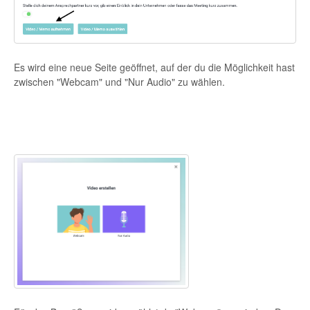
Es wird eine neue Seite geöffnet, auf der du die Möglichkeit hast
zwischen "Webcam" und "Nur Audio" zu wählen.