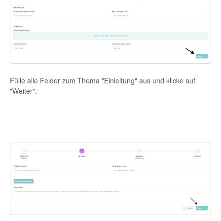
Fülle alle Felder zum Thema "Einleitung" aus und klicke auf
"Weiter".