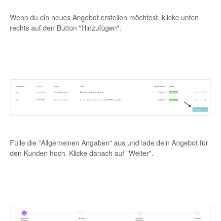
Wenn du ein neues Angebot erstellen möchtest, klicke unten
rechts auf den Button "Hinzufügen".
Fülle die "Allgemeinen Angaben" aus und lade dein Angebot für
den Kunden hoch. Klicke danach auf "Weiter".