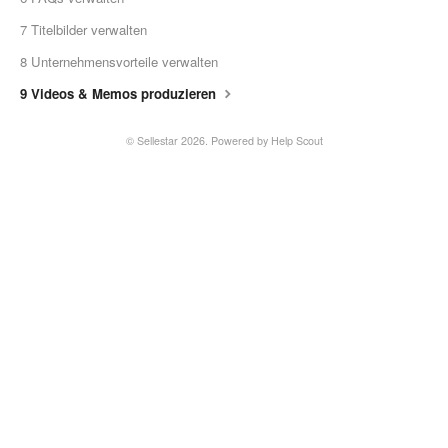
7 Titelbilder verwalten
8 Unternehmensvorteile verwalten
9 Videos & Memos produzieren
©
Sellestar
2026.
Powered by
Help Scout