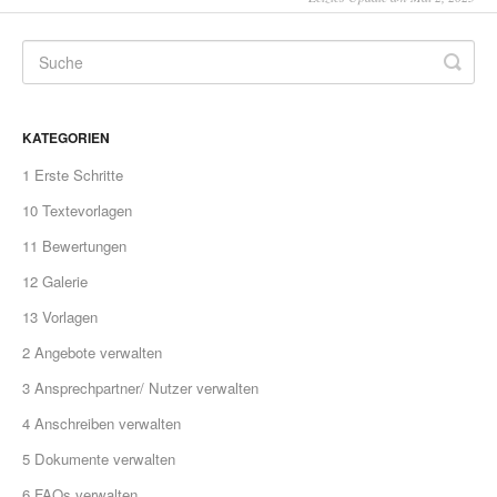
KATEGORIEN
1 Erste Schritte
10 Textevorlagen
11 Bewertungen
12 Galerie
13 Vorlagen
2 Angebote verwalten
3 Ansprechpartner/ Nutzer verwalten
4 Anschreiben verwalten
5 Dokumente verwalten
6 FAQs verwalten