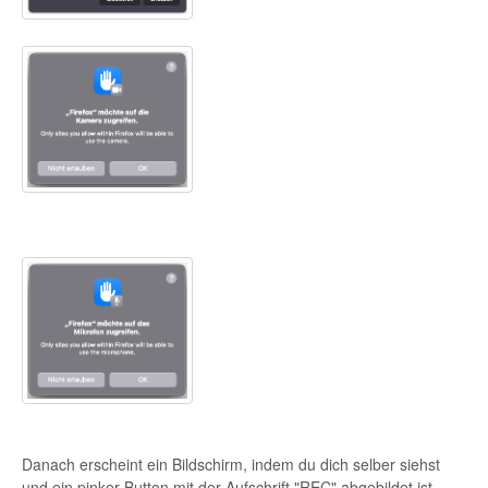
Danach erscheint ein Bildschirm, indem du dich selber siehst
und ein pinker Button mit der Aufschrift "REC" abgebildet ist.