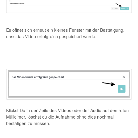
Es öffnet sich erneut ein kleines Fenster mit der Bestätigung,
dass das Video erfolgreich gespeichert wurde.
Klickst Du in der Zeile des Videos oder der Audio auf den roten
Mülleimer, löschst du die Aufnahme ohne dies nochmal
bestätigen zu müssen.