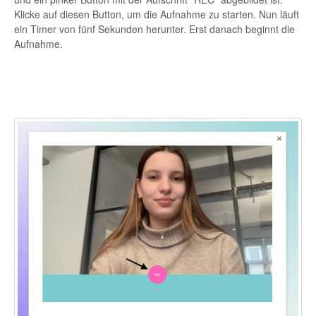
Klicke auf diesen Button, um die Aufnahme zu starten. Nun läuft
ein Timer von fünf Sekunden herunter. Erst danach beginnt die
Aufnahme.