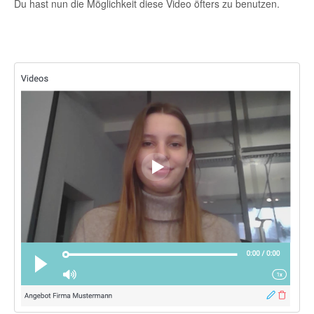
Du hast nun die Möglichkeit diese Video öfters zu benutzen.