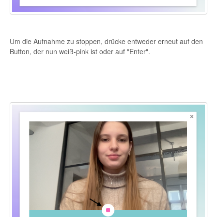
Um die Aufnahme zu stoppen, drücke entweder erneut auf den
Button, der nun weiß-pink ist oder auf "Enter".