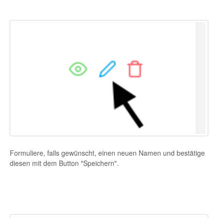
Formuliere, falls gewünscht, einen neuen Namen und bestätige
diesen mit dem Button "Speichern".